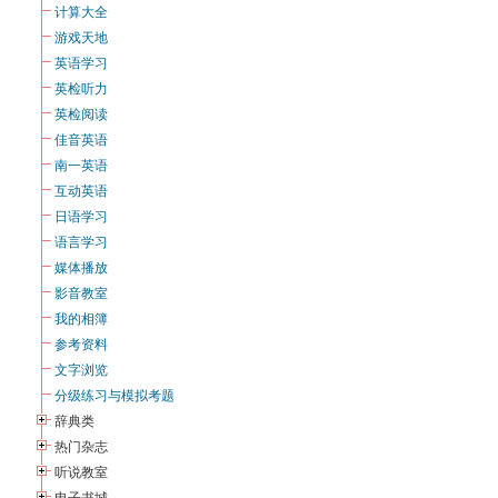
计算大全
游戏天地
英语学习
英检听力
英检阅读
佳音英语
南一英语
互动英语
日语学习
语言学习
媒体播放
影音教室
我的相簿
参考资料
文字浏览
分级练习与模拟考题
辞典类
热门杂志
听说教室