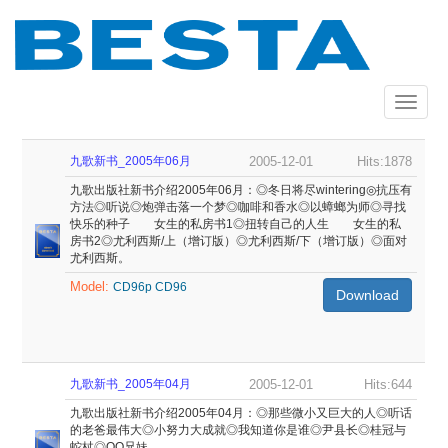
Skip
to
main
content
Toggle
navigat
九歌新书_2005年06月
2005-12-01
Hits:1878
九歌出版社新书介绍2005年06月：◎冬日将尽wintering◎抗压有
方法◎听说◎炮弹击落一个梦◎咖啡和香水◎以蟑螂为师◎寻找
快乐的种子 女生的私房书1◎扭转自己的人生 女生的私
房书2◎尤利西斯/上（增订版）◎尤利西斯/下（增订版）◎面对
尤利西斯。
Model:
CD96p
CD96
Download
九歌新书_2005年04月
2005-12-01
Hits:644
九歌出版社新书介绍2005年04月：◎那些微小又巨大的人◎听话
的老爸最伟大◎小努力大成就◎我知道你是谁◎尹县长◎桂冠与
蛇杖◎QQ兄妹。