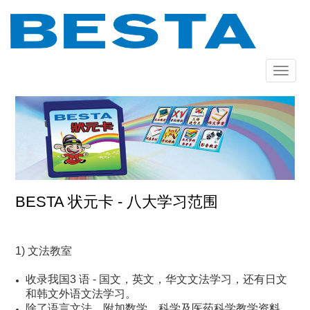
跳
转
到
主
要
Toggle
内
navigat
容
BESTA 状元卡 - 八大学习范围
1) 文法教室
收录我国3 语 - 国文，英文，华文文法学习，还有日文
和韩文外语文法学习。
除了语言文法，附加数学，科学及医药科学教学资料。